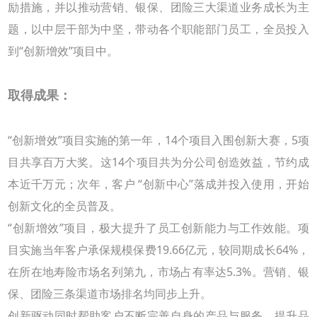
励措施，并以推动营销、银保、团险三大渠道业务成长为主
题，以中层干部为中坚，带动各个职能部门员工，全员投入
到
“
创新增效
”
项目中。
取得成果：
“创新增效
”
项目实施的第一年，
14
个项目入围创新大赛，
5
项
目共享百万大奖。这
14
个项目共为分公司创造效益，节约成
本近千万元；次年，客户
“
创新中心
”
落成并投入使用，开始
创新文化的全员普及。
“创新增效
”
项目，极大提升了员工创新能力与工作效能。项
目实施当年客户承保规模保费
19.66
亿元，较同期成长
64%
，
在所在地寿险市场名列第九，市场占有率达
5.3%
。营销、银
保、团险三条渠道市场排名均同步上升。
创新驱动同时帮助客户不断完善自身的产品与服务，提升品